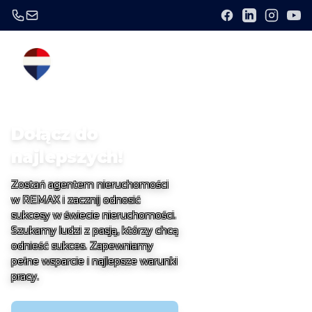
Dołącz do
najlepszych!
Zostań agentem nieruchomości
w REMAX i zacznij odnosić
sukcesy w świecie nieruchomości.
Szukamy ludzi z pasją, którzy chcą
odnieść sukces. Zapewniamy
pełne wsparcie i najlepsze warunki
pracy.