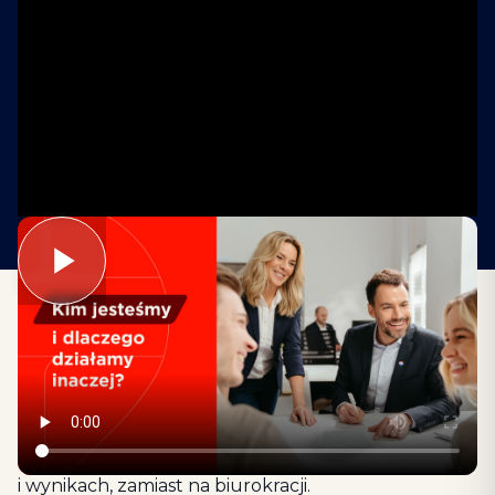
REMAX to międzynarodowa sieć, która łączy
niezależnych agentów nieruchomości w silny
system wsparcia. Nasz model opiera się
na współpracy, przejrzystości prowizji oraz realnym
wsparciu marketingowym i technologicznym. Dzięki
temu nasi agenci skupiają się na klientach
i wynikach, zamiast na biurokracji.