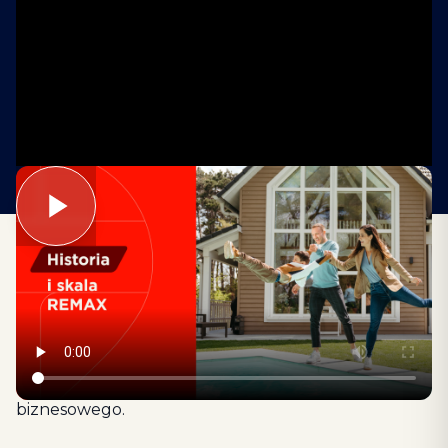
REMAX działa od ponad 40 lat i jest jedną
z największych sieci nieruchomości na świecie.
Działamy w ponad 110 krajach i skupiamy tysiące
agentów. W Polsce stale rozwijamy sieć lokalnych
biur, oferując dostęp do globalnej
rozpoznawalności i sprawdzonego modelu
biznesowego.