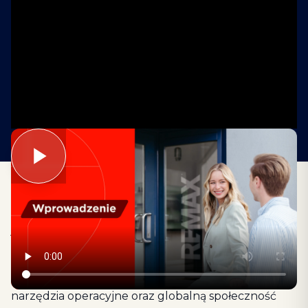
Witamy w prezentacji rekrutacyjnej REMAX. W tej
sekcji pokazujemy, dlaczego warto wybrać REMAX,
jak działamy na polskim rynku i jakie możliwości
otwiera przed Tobą praca jako agent
nieruchomości. Przejdź przez kolejne slajdy, aby
poznać nasz model, wsparcie szkoleniowe,
narzędzia operacyjne oraz globalną społeczność