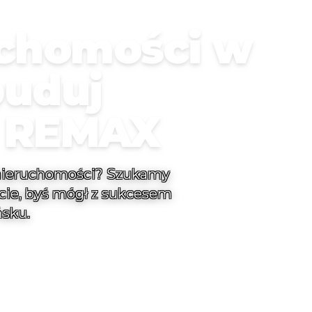
uchomości w
buduj
z REMAX
 nieruchomości? Szukamy
cie, byś mógł z sukcesem
sku.