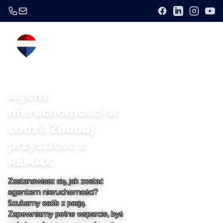
Agent
nieruchomości w
Łodzi. Zbuduj
przyszłość z
REMAX
Zastanawiasz się, jak zostać
agentem nieruchomości?
Szukamy osób z pasją.
Zapewniamy pełne wsparcie, byś