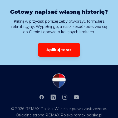
Gotowy napisać własną historię?
Kliknij w przycisk poniżej żeby otworzyć formularz
rekrutacyjny. Wypełnij go, a nasz zespół odezwie się
do Ciebie i opowie o kolejnych krokach.
Aplikuj teraz
Facebook
LinkedIn
Instagram
YouTube
©
2026
REMAX Polska
. Wszelkie prawa zastrzeżone.
Oficjalna strona REMAX Polska
remax-polska.pl