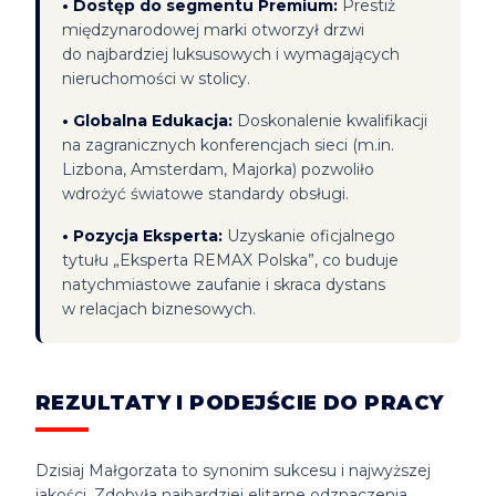
•
Dostęp do segmentu Premium:
Prestiż
międzynarodowej marki otworzył drzwi
do najbardziej luksusowych i wymagających
nieruchomości w stolicy.
•
Globalna Edukacja:
Doskonalenie kwalifikacji
na zagranicznych konferencjach sieci (m.in.
Lizbona, Amsterdam, Majorka) pozwoliło
wdrożyć światowe standardy obsługi.
•
Pozycja Eksperta:
Uzyskanie oficjalnego
tytułu „Eksperta REMAX Polska”, co buduje
natychmiastowe zaufanie i skraca dystans
w relacjach biznesowych.
REZULTATY I PODEJŚCIE DO PRACY
Dzisiaj Małgorzata to synonim sukcesu i najwyższej
jakości. Zdobyła najbardziej elitarne odznaczenia