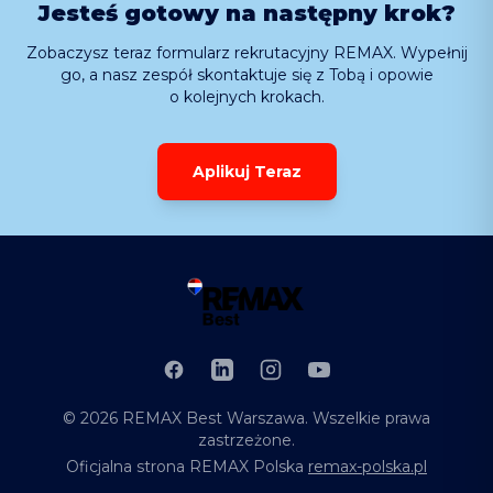
Jesteś gotowy na następny krok?
Zobaczysz teraz formularz rekrutacyjny REMAX. Wypełnij
go, a nasz zespół skontaktuje się z Tobą i opowie
o kolejnych krokach.
Aplikuj Teraz
Facebook
LinkedIn
Instagram
YouTube
©
2026
REMAX Best Warszawa
. Wszelkie prawa
zastrzeżone.
Oficjalna strona REMAX Polska
remax-polska.pl