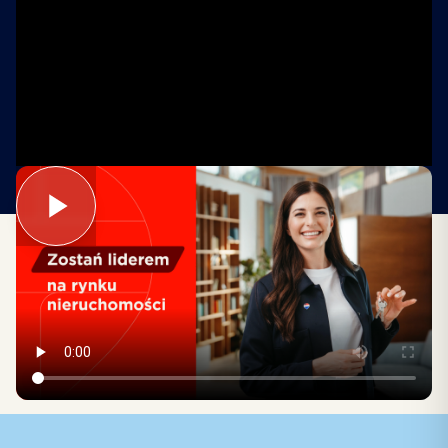
Dziękujemy za obejrzenie prezentacji. Jeśli czujesz,
że REMAX to miejsce dla Ciebie, kliknij przycisk
i wyślij zgłoszenie. Nasz zespół skontaktuje się
z Tobą szybko, aby przedstawić kolejne kroki
rekrutacji.