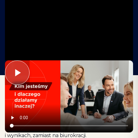
REMAX to międzynarodowa sieć, która łączy
niezależnych agentów nieruchomości w silny
system wsparcia. Nasz model opiera się
na współpracy, przejrzystości prowizji oraz realnym
wsparciu marketingowym i technologicznym. Dzięki
temu nasi agenci skupiają się na klientach
i wynikach, zamiast na biurokracji.