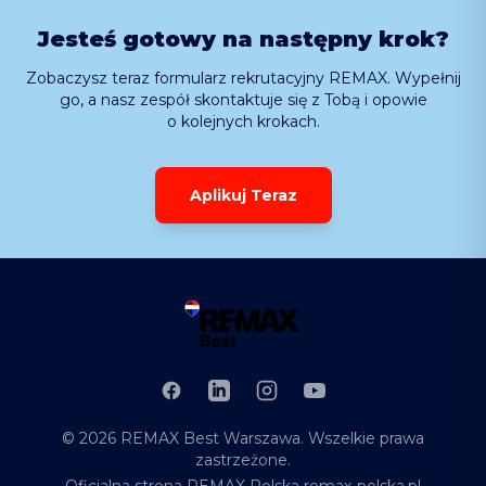
Jesteś gotowy na następny krok?
Zobaczysz teraz formularz rekrutacyjny REMAX. Wypełnij
go, a nasz zespół skontaktuje się z Tobą i opowie
o kolejnych krokach.
Aplikuj Teraz
Facebook
LinkedIn
Instagram
YouTube
©
2026
REMAX Best Warszawa
. Wszelkie prawa
zastrzeżone.