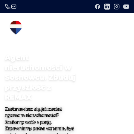
Agent
nieruchomości w
Sosnowcu. Zbuduj
przyszłość z
REMAX
Zastanawiasz się, jak zostać
agentem nieruchomości?
Szukamy osób z pasją.
Zapewniamy pełne wsparcie, byś